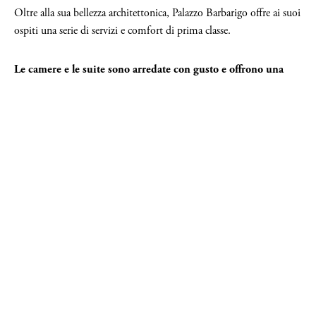
Oltre alla sua bellezza architettonica, Palazzo Barbarigo offre ai suoi
ospiti una serie di servizi e comfort di prima classe.
Le camere e le suite sono arredate con gusto e offrono una
vista spettacolare sul Canal Grande o sui tranquilli canali
laterali.
Gli ospiti possono godere di trattamenti benessere presso la spa
dell'hotel, gustare prelibatezze culinarie presso il ristorante stellato
o semplicemente rilassarsi nel cortile interno, lontano dal
trambusto della città.
Esperienze uniche
Ciò che distingue veramente Palazzo Barbarigo sono le sue
esperienze uniche che offrono agli ospiti un assaggio della vera
Venezia.