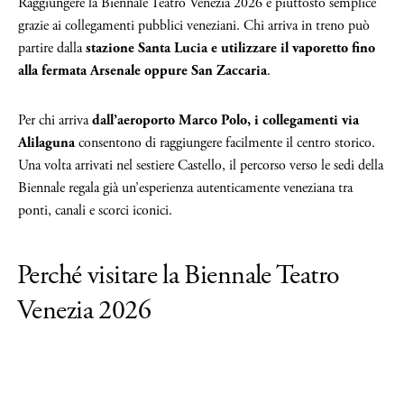
Raggiungere la Biennale Teatro Venezia 2026 è piuttosto semplice
grazie ai collegamenti pubblici veneziani. Chi arriva in treno può
partire dalla
stazione Santa Lucia e utilizzare il vaporetto fino
alla fermata Arsenale oppure San Zaccaria
.
Per chi arriva
dall’aeroporto Marco Polo, i collegamenti via
Alilaguna
consentono di raggiungere facilmente il centro storico.
Una volta arrivati nel sestiere Castello, il percorso verso le sedi della
Biennale regala già un’esperienza autenticamente veneziana tra
ponti, canali e scorci iconici.
Perché visitare la Biennale Teatro
Venezia 2026
Visitare la Biennale Teatro Venezia 2026 significa vivere Venezia in
uno dei suoi momenti culturali più vivaci e internazionali.