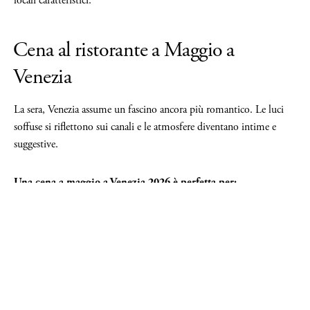
locali caratteristici.
Cena al ristorante a Maggio a
Venezia
La sera, Venezia assume un fascino ancora più romantico. Le luci
soffuse si riflettono sui canali e le atmosfere diventano intime e
suggestive.
Una cena a maggio a Venezia 2026 è perfetta per:
coppie in viaggio romantico
anniversari
esperienze gastronomiche
cene dopo eventi culturali